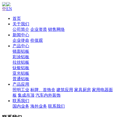
中
EN
首页
关于我们
公司简介
企业资质
销售网络
新闻中心
企业使命
价值观
产品中心
镜面铝板
彩涂铝板
拉丝铝板
钛银铝板
亚光铝板
普通铝板
产品应用
照明工业
标牌、首饰盒
建筑应用
家具厨房
家用电器面
板
集成吊顶
汽车内外装饰
联系我们
国内业务
海外业务
联系我们