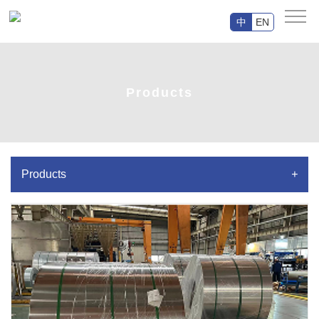
中
EN
Products
Products
+